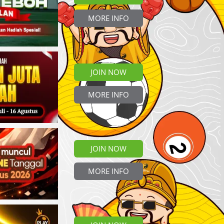
MORE INFO
JOIN NOW
MORE INFO
JOIN NOW
MORE INFO