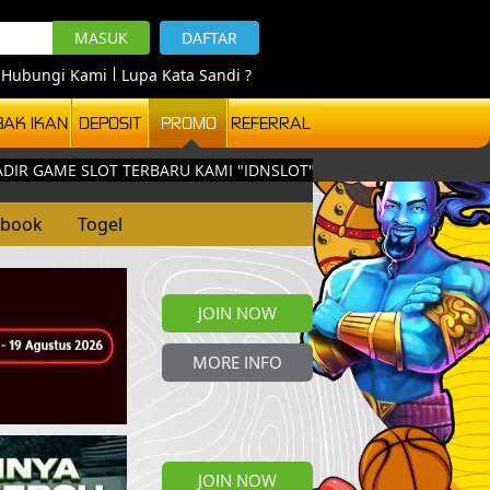
DAFTAR
Hubungi Kami
Lupa Kata Sandi ?
BAK IKAN
DEPOSIT
PROMO
REFERRAL
U KAMI "IDNSLOT" GAME SLOTS BERNUANSA INDONESIA .. INFO : Nai
tbook
Togel
JOIN NOW
MORE INFO
JOIN NOW