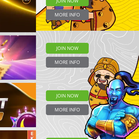
JOIN NOW
MORE INFO
JOIN NOW
MORE INFO
JOIN NOW
MORE INFO