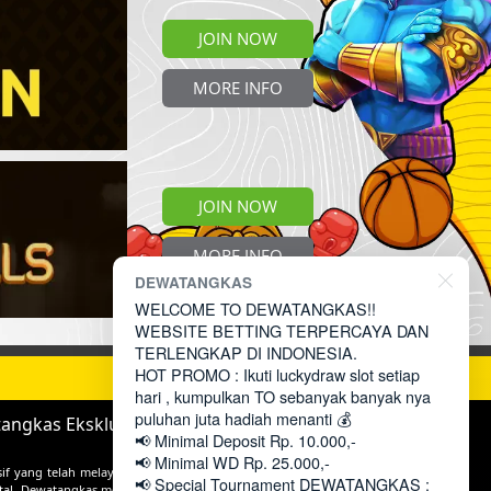
JOIN NOW
MORE INFO
JOIN NOW
MORE INFO
DEWATANGKAS
WELCOME TO DEWATANGKAS!!
WEBSITE BETTING TERPERCAYA DAN
TERLENGKAP DI INDONESIA.
HOT PROMO : Ikuti luckydraw slot setiap
hari , kumpulkan TO sebanyak banyak nya
puluhan juta hadiah menanti 💰
angkas Eksklusif
📢 Minimal Deposit Rp. 10.000,-
📢 Minimal WD Rp. 25.000,-
sif yang telah melayani komunitas penggemar setia di
📢 Special Tournament DEWATANGKAS :
igital, Dewatangkas menghadirkan pengalaman bermain