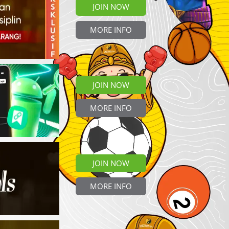
JOIN NOW
MORE INFO
JOIN NOW
MORE INFO
JOIN NOW
MORE INFO