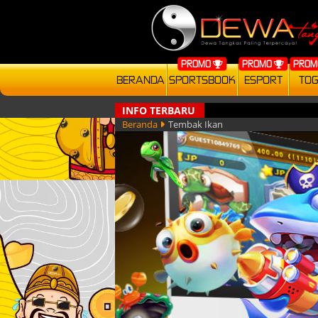
PROMO
PROMO
PRO
BERANDA
SPORTSBOOK
ESPORT
TOG
INFO TERBARU
Beranda
Tembak Ikan