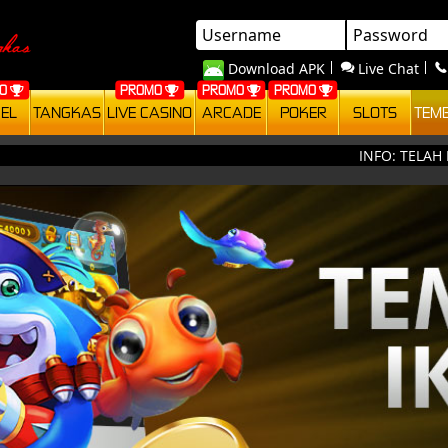
Download APK
Live Chat
MO
PROMO
PROMO
PROMO
EL
TANGKAS
LIVE CASINO
ARCADE
POKER
SLOTS
TEM
INFO: TELAH HADIR G