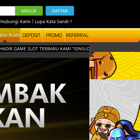
DAFTAR
Hubungi Kami
Lupa Kata Sandi ?
BAK IKAN
DEPOSIT
PROMO
REFERRAL
AME SLOT TERBARU KAMI "IDNSLOT" GAME SLOTS BERNUANSA INDONESI